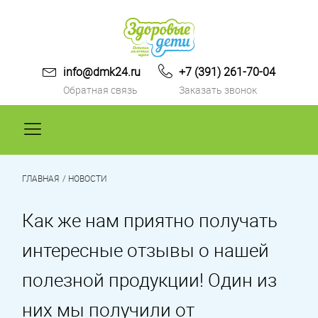
info@dmk24.ru
+7 (391) 261-70-04
Обратная связь
Заказать звонок
ГДЕ КУПИТЬ
О ПРОДУКЦИИ
ГЛАВНАЯ
НОВОСТИ
АКЦИИ И НОВОСТИ
ВОПРОС-ОТВЕТ
Как же нам приятно получать
СТАТЬИ
интересные отзывы о нашей
О НАС
полезной продукции! Один из
ОТЗЫВЫ
них мы получили от