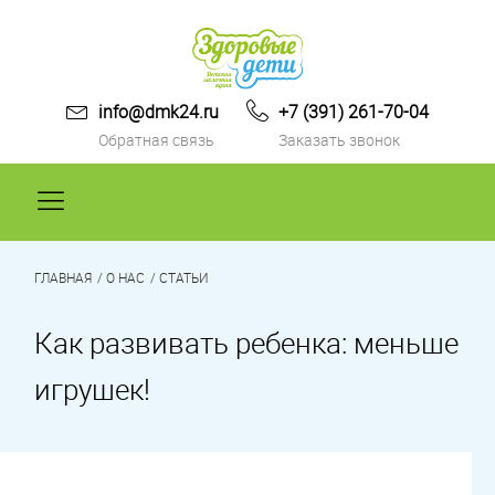
info@dmk24.ru
+7 (391) 261-70-04
Обратная связь
Заказать звонок
ГДЕ КУПИТЬ
О ПРОДУКЦИИ
ГЛАВНАЯ
О НАС
СТАТЬИ
ВОПРОС-ОТВЕТ
АКЦИИ И НОВОСТИ
Как развивать ребенка: меньше
СТАТЬИ
игрушек!
ОТЗЫВЫ
О НАС